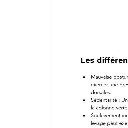
Les différe
Mauvaise postur
exercer une pres
dorsales.
Sédentarité : Un
la colonne verté
Soulèvement inco
levage peut exer