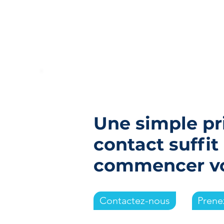
d'action pour protéger vos
parents à distance
Une simple pr
contact suffit
commencer vos
Contactez-nous
Prene