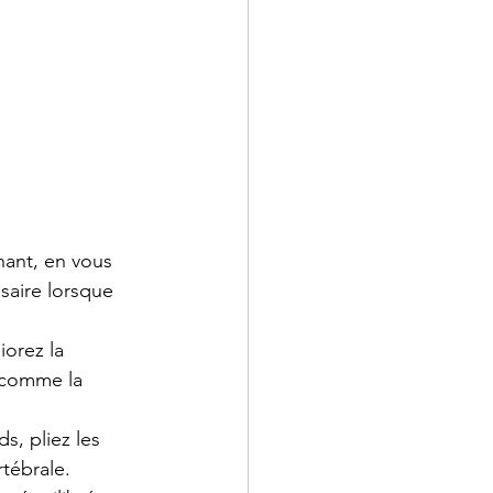
hant, en vous 
saire lorsque 
orez la 
s comme la 
s, pliez les 
rtébrale.