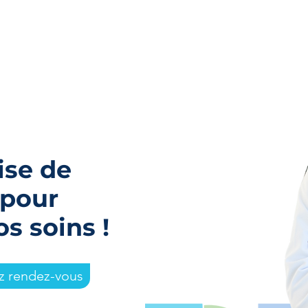
domicile : comment
pers
communiquer avec un
réag
proche qui ne parle plus ?
ise de
 pour
 soins !
z rendez-vous