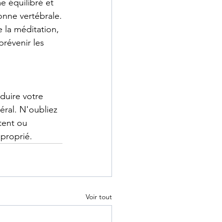
e équilibré et 
lonne vertébrale.
 la méditation, 
prévenir les 
duire votre 
ral. N'oubliez 
tent ou 
pproprié.
Voir tout