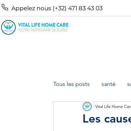
Appelez nous (+32) 471 83 43 03
Tous les posts
santé
s
infirmiers à domicile Brux
Vital Life Home Car
Les caus
Infirmiers à domicile