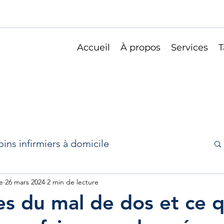
Accueil
À propos
Services
T
oins infirmiers à domicile
elles
e
26 mars 2024
sport et santé
2 min de lecture
es du mal de dos et ce 
Soins infirmiers domicile bruxelles