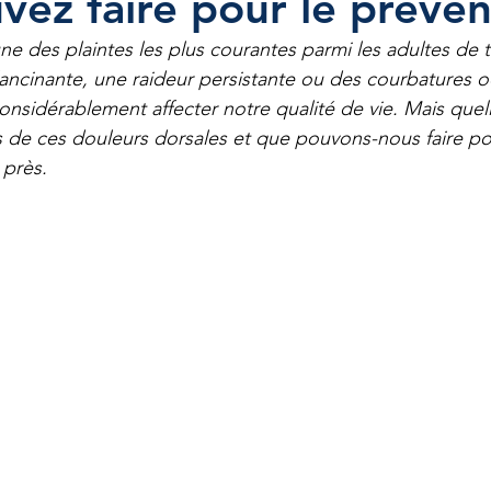
vez faire pour le préven
une des plaintes les plus courantes parmi les adultes de
lancinante, une raideur persistante ou des courbatures o
s
Octobre rose
Soins diabétiques
onsidérablement affecter notre qualité de vie. Mais quell
 de ces douleurs dorsales et que pouvons-nous faire pou
 près.