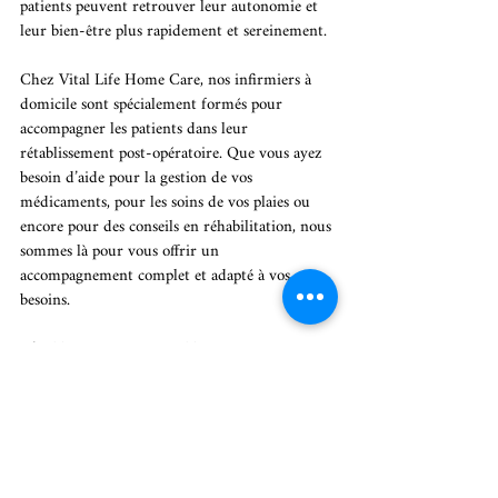
patients peuvent retrouver leur autonomie et 
leur bien-être plus rapidement et sereinement.
Chez Vital Life Home Care, nos infirmiers à 
domicile sont spécialement formés pour 
accompagner les patients dans leur 
rétablissement post-opératoire. Que vous ayez 
besoin d’aide pour la gestion de vos 
médicaments, pour les soins de vos plaies ou 
encore pour des conseils en réhabilitation, nous 
sommes là pour vous offrir un 
accompagnement complet et adapté à vos 
besoins.
N’oubliez pas : votre rétablissement commence 
à l’hôpital, mais il se poursuit chez vous. Les 
soins à domicile jouent un rôle clé pour une 
guérison réussie et durable. Faites appel à des 
professionnels qualifiés pour vous assurer une 
convalescence en toute sécurité et confort.