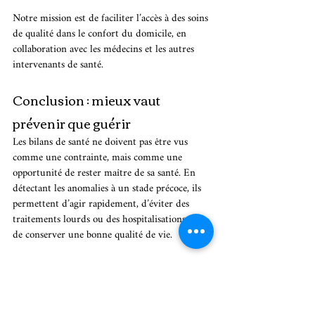
Notre mission est de faciliter l’accès à des soins 
de qualité dans le confort du domicile, en 
collaboration avec les médecins et les autres 
intervenants de santé.
Conclusion : mieux vaut 
prévenir que guérir
Les bilans de santé ne doivent pas être vus 
comme une contrainte, mais comme une 
opportunité de rester maître de sa santé. En 
détectant les anomalies à un stade précoce, ils 
permettent d’agir rapidement, d’éviter des 
traitements lourds ou des hospitalisations, et 
de conserver une bonne qualité de vie.
N’attendez pas les premiers signes pour 
consulter. Faites de votre santé une priorité, et 
pensez à planifier votre prochain bilan de santé 
annuel. Pour toute question ou pour organiser 