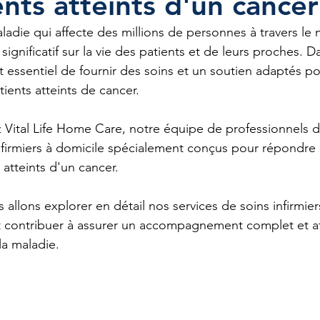
ents atteints d'un cancer
adie qui affecte des millions de personnes à travers le m
significatif sur la vie des patients et de leurs proches. D
s
Octobre rose
Soins diabétiques
 est essentiel de fournir des soins et un soutien adaptés po
tients atteints de cancer. 
 Vital Life Home Care, notre équipe de professionnels d
firmiers à domicile spécialement conçus pour répondre 
atteints d'un cancer. 
s allons explorer en détail nos services de soins infirmier
 contribuer à assurer un accompagnement complet et att
la maladie.