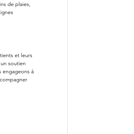
ns de plaies, 
signes 
ients et leurs 
 un soutien 
s engageons à 
accompagner 