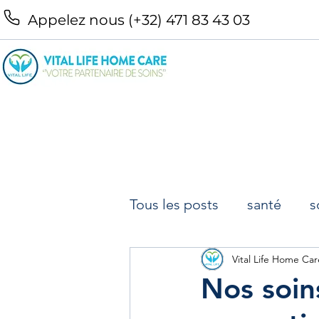
Appelez nous (+32) 471 83 43 03
Tous les posts
santé
s
infirmiers à domicile Brux
Vital Life Home Car
Nos soin
Infirmiers à domicile