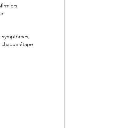
firmiers 
un 
es symptômes, 
 à chaque étape 