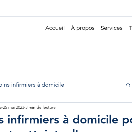
Accueil
À propos
Services
T
oins infirmiers à domicile
elles
e
25 mai 2023
sport et santé
3 min de lecture
s infirmiers à domicile p
Soins infirmiers domicile bruxelles