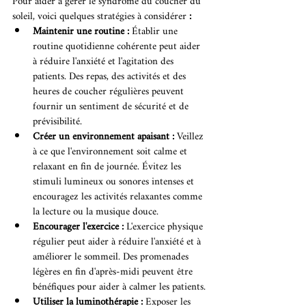
Pour aider à gérer le syndrome du coucher du 
soleil, voici quelques stratégies à considérer
 :
Maintenir une routine : 
Établir une 
routine quotidienne cohérente peut aider 
à réduire l'anxiété et l'agitation des 
patients. Des repas, des activités et des 
heures de coucher régulières peuvent 
fournir un sentiment de sécurité et de 
prévisibilité.
Créer un environnement apaisant : 
Veillez 
à ce que l'environnement soit calme et 
relaxant en fin de journée. Évitez les 
stimuli lumineux ou sonores intenses et 
encouragez les activités relaxantes comme 
la lecture ou la musique douce.
Encourager l'exercice : 
L'exercice physique 
régulier peut aider à réduire l'anxiété et à 
améliorer le sommeil. Des promenades 
légères en fin d'après-midi peuvent être 
bénéfiques pour aider à calmer les patients.
Utiliser la luminothérapie : 
Exposer les 