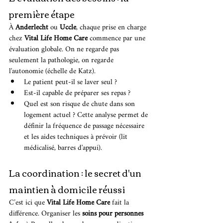
première étape
À 
Anderlecht
 ou 
Uccle
, chaque prise en charge 
chez 
Vital Life Home Care
 commence par une 
évaluation globale. On ne regarde pas 
seulement la pathologie, on regarde 
l'autonomie (échelle de Katz).
Le patient peut-il se laver seul ?
Est-il capable de préparer ses repas ?
Quel est son risque de chute dans son 
logement actuel ? Cette analyse permet de 
définir la fréquence de passage nécessaire 
et les aides techniques à prévoir (lit 
médicalisé, barres d'appui).
La coordination : le secret d'un 
maintien à domicile réussi
C’est ici que 
Vital Life Home Care
 fait la 
différence. Organiser les 
soins pour personnes 